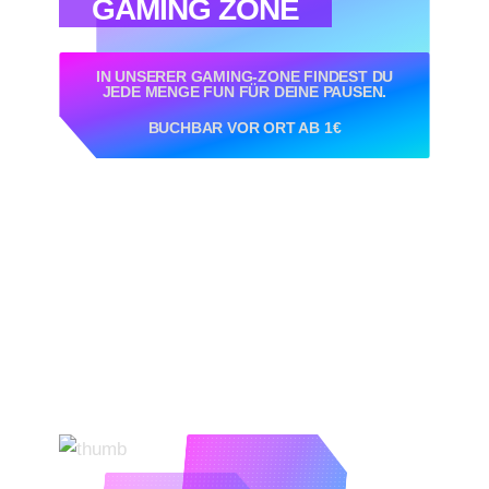
GAMING ZONE
IN UNSERER GAMING-ZONE FINDEST DU
JEDE MENGE FUN FÜR DEINE PAUSEN.
BUCHBAR VOR ORT AB 1€