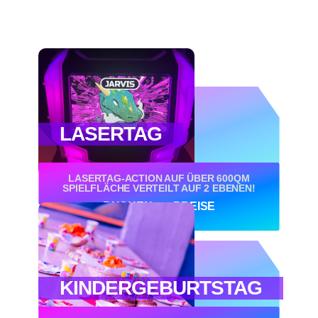
LASERTAG
LASERTAG-ACTION AUF ÜBER 600QM
SPIELFLÄCHE VERTEILT AUF 2 EBENEN!
BUCHEN
PREISE
KINDERGEBURTSTAG